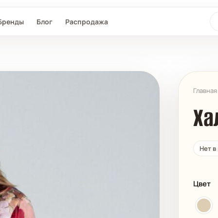
По
Бренды
Блог
Распродажа
Главная
Ха
Нет в
L®
SEAFOLLY
MAAJI
D-NU-D
Цвет