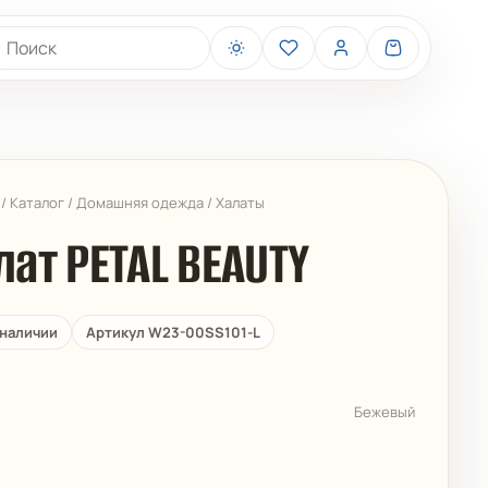
иск товаров
/
Каталог
/
Домашняя одежда
/
Халаты
лат PETAL BEAUTY
 наличии
Артикул W23-00SS101-L
BELIZA
ARUELLE
Бежевый