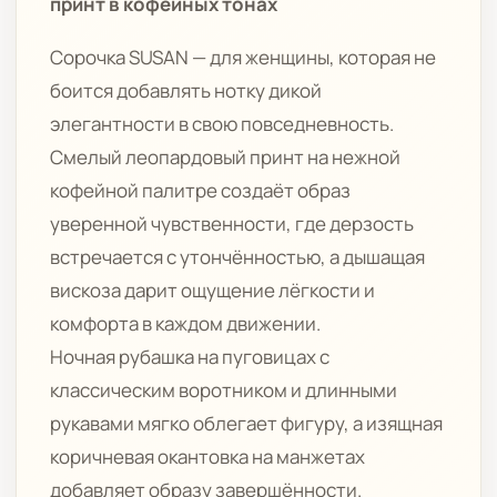
принт в кофейных тонах
Сорочка SUSAN — для женщины, которая не
боится добавлять нотку дикой
элегантности в свою повседневность.
Смелый леопардовый принт на нежной
кофейной палитре создаёт образ
уверенной чувственности, где дерзость
встречается с утончённостью, а дышащая
вискоза дарит ощущение лёгкости и
комфорта в каждом движении.
Ночная рубашка на пуговицах с
классическим воротником и длинными
рукавами мягко облегает фигуру, а изящная
коричневая окантовка на манжетах
добавляет образу завершённости.