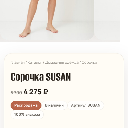
Главная
/
Каталог
/
Домашняя одежда
/
Сорочки
Сорочка SUSAN
4 275
₽
5 700
Распродажа
В наличии
Артикул SUSAN
100% вискоза