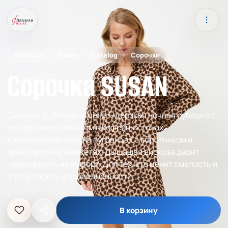
ARUELLE
Home
Catalog
Сорочки
Сорочка SUSAN
Сорочка SUSAN от Aruelle — дерзкая ночная рубашка с
леопардовым принтом в кофейных тонах.
Классический крой на пуговицах с воротником и
окантовкой на манжетах. Дышащая вискоза дарит
невесомость и комфорт. Для тех, кто ценит смелость и
элегантность в повседневности.
В корзину