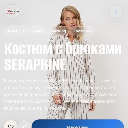
ARUELLE
Home
Catalog
Костюмы
Костюм с брюками
SERAPHINE
Комплект с брюками SERAPHINE от Aruelle — нежный
хлопок в полоску кремового оттенка. Классический
крой и эластичный пояс создают образ сдержанной
элегантности. Для тех, кто ценит в повседневности
гармонию стиля и комфорта.
В корзину