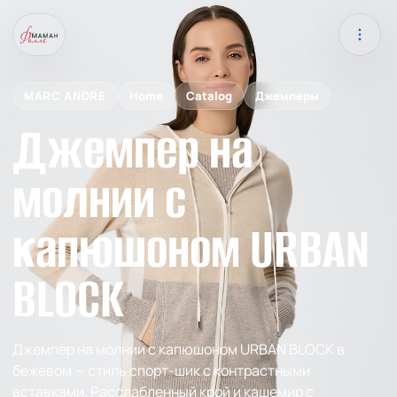
MARC ANDRE
Home
Catalog
Джемперы
Джемпер на
молнии с
капюшоном URBAN
BLOCK
Джемпер на молнии с капюшоном URBAN BLOCK в
бежевом — стиль спорт-шик с контрастными
вставками. Расслабленный крой и кашемир с