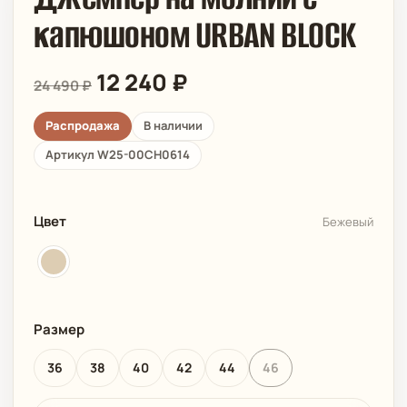
капюшоном URBAN BLOCK
Первоначальная
Текущая
12 240
₽
24 490
₽
цена
цена:
составляла
12
Распродажа
В наличии
24
240 ₽.
Артикул W25-00CH0614
490 ₽.
Цвет
Бежевый
Размер
36
38
40
42
44
46