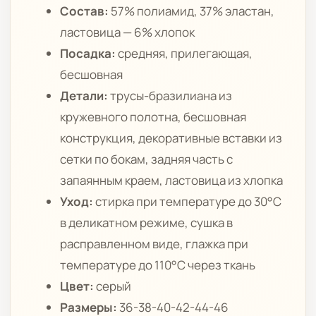
Состав:
57% полиамид, 37% эластан,
ластовица — 6% хлопок
Посадка:
средняя, прилегающая,
бесшовная
Детали:
трусы-бразилиана из
кружевного полотна, бесшовная
конструкция, декоративные вставки из
сетки по бокам, задняя часть с
запаянным краем, ластовица из хлопка
Уход:
стирка при температуре до 30°C
в деликатном режиме, сушка в
расправленном виде, глажка при
температуре до 110°C через ткань
Цвет:
серый
Размеры:
36-38-40-42-44-46