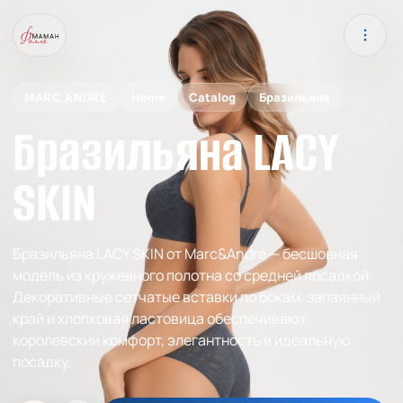
MARC ANDRE
Home
Catalog
Бразильяна
Бразильяна LACY
SKIN
Бразильяна LACY SKIN от Marc&Andre — бесшовная
модель из кружевного полотна со средней посадкой.
Декоративные сетчатые вставки по бокам, запаянный
край и хлопковая ластовица обеспечивают
королевский комфорт, элегантность и идеальную
посадку.