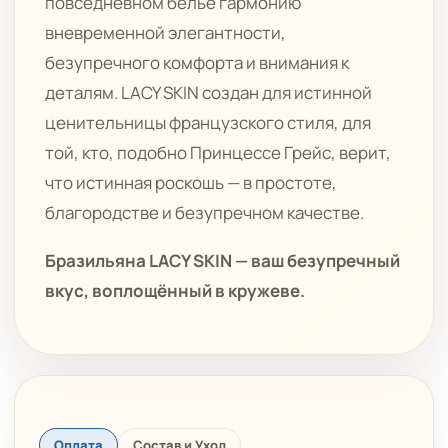
повседневном белье гармонию
вневременной элегантности,
безупречного комфорта и внимания к
деталям. LACY SKIN создан для истинной
ценительницы французского стиля, для
той, кто, подобно Принцессе Грейс, верит,
что истинная роскошь — в простоте,
благородстве и безупречном качестве.
Бразильяна LACY SKIN — ваш безупречный
вкус, воплощённый в кружеве.
Оплата
Состав и Уход