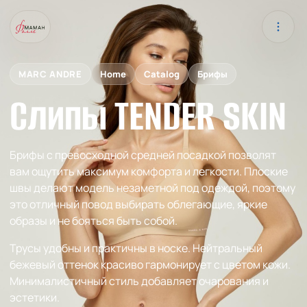
MARC ANDRE
Home
Catalog
Брифы
Слипы TENDER SKIN
Брифы с превосходной средней посадкой позволят
вам ощутить максимум комфорта и легкости. Плоские
швы делают модель незаметной под одеждой, поэтому
это отличный повод выбирать облегающие, яркие
образы и не бояться быть собой.
Трусы удобны и практичны в носке. Нейтральный
бежевый оттенок красиво гармонирует с цветом кожи.
Минималистичный стиль добавляет очарования и
эстетики.