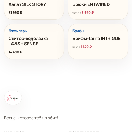
Халат SILK STORY
Брюки ENTWINED
Первоначальная
Текущая
31 990
₽
7 990
₽
15 990
₽
цена
цена:
составляла
7
15
990 ₽.
РАСПРОДАЖА
Джемперы
Брифы
990 ₽.
Свитер-водолазка
Брифы-Танга INTRIGUE
LAVISH SENSE
Первоначальная
Текущая
1 140
₽
3 890
₽
цена
цена:
14 490
₽
составляла
1
3
140 ₽.
890 ₽.
Белье, которое тебя любит!