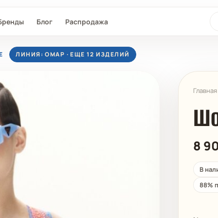
По
Бренды
Блог
Распродажа
Е
ЛИНИЯ: ОМАР · ЕЩЕ 12 ИЗДЕЛИЙ
Главная
Шо
8 9
L®
SEAFOLLY
MAAJI
D-NU-D
В нал
88% п