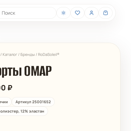
иск товаров
/
Каталог
/
Бренды
/
RoDaSoleil®
рты ОМАР
00
₽
BELIZA
ARUELLE
ичии
Артикул 25001652
олиэстер, 12% эластан