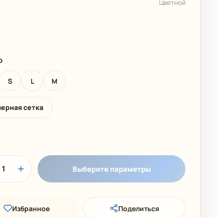
Цветной
 КОЛЛЕКЦИЯ
ДЕТСКИЕ КУПАЛЬНИКИ
р
S
L
M
мерная сетка
1
Выберите параметры
Избранное
Поделиться