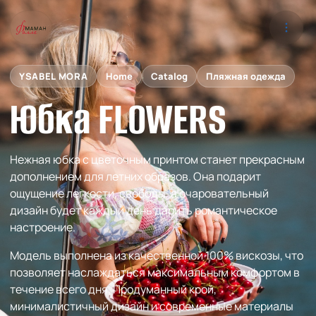
YSABEL MORA
Home
Catalog
Пляжная одежда
Юбка FLOWERS
Нежная юбка с цветочным принтом станет прекрасным
дополнением для летних образов. Она подарит
ощущение легкости, свободы, а очаровательный
дизайн будет каждый день дарить романтическое
настроение.
Модель выполнена из качественной 100% вискозы, что
позволяет наслаждаться максимальным комфортом в
течение всего дня. Продуманный крой,
минималистичный дизайн и современные материалы