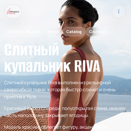
SORBET ISLAND
Home
Catalog
Слитные
Слитный
купальник RIVA
Слитный купальник Riva выполнен из рельефной
сверхгибкой ткани, которая быстро сохнет и очень
приятна к телу.
Красивый вырез спереди, полуоткрытая спина, нижняя
часть наполовину закрывает ягодицы.
Модель красиво облегает фигуру, акцентирует