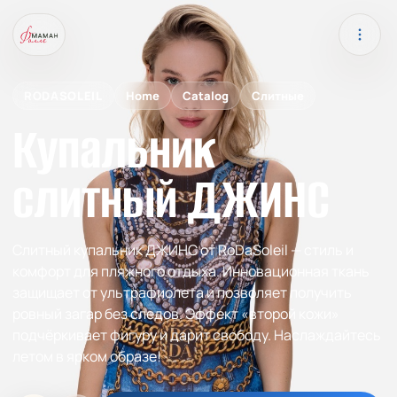
RODASOLEIL
Home
Catalog
Слитные
Купальник
слитный ДЖИНС
Слитный купальник ДЖИНС от RoDaSoleil — стиль и
комфорт для пляжного отдыха. Инновационная ткань
защищает от ультрафиолета и позволяет получить
ровный загар без следов. Эффект «второй кожи»
подчёркивает фигуру и дарит свободу. Наслаждайтесь
летом в ярком образе!