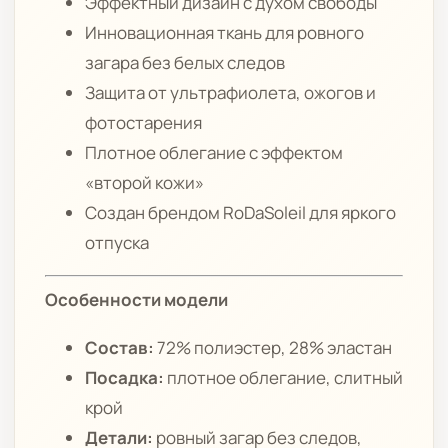
Эффектный дизайн с духом свободы
Инновационная ткань для ровного
загара без белых следов
Защита от ультрафиолета, ожогов и
фотостарения
Плотное облегание с эффектом
«второй кожи»
Создан брендом RoDaSoleil для яркого
отпуска
Особенности модели
Состав:
72% полиэстер, 28% эластан
Посадка:
плотное облегание, слитный
крой
Детали:
ровный загар без следов,