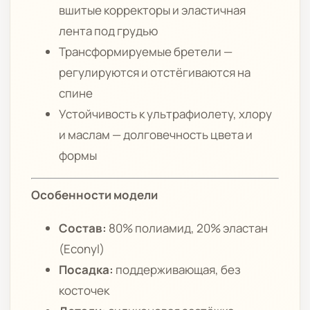
вшитые корректоры и эластичная
лента под грудью
Трансформируемые бретели —
регулируются и отстёгиваются на
спине
Устойчивость к ультрафиолету, хлору
и маслам — долговечность цвета и
формы
Особенности модели
Состав:
80% полиамид, 20% эластан
(Econyl)
Посадка:
поддерживающая, без
косточек