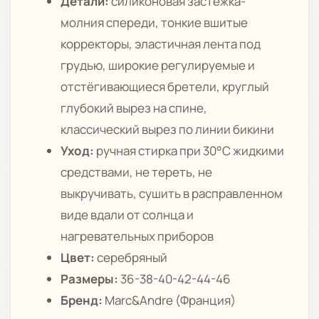
Детали:
силиконовая застёжка-
молния спереди, тонкие вшитые
корректоры, эластичная лента под
грудью, широкие регулируемые и
отстёгивающиеся бретели, круглый
глубокий вырез на спине,
классический вырез по линии бикини
Уход:
ручная стирка при 30°C жидкими
средствами, не тереть, не
выкручивать, сушить в расправленном
виде вдали от солнца и
нагревательных приборов
Цвет:
серебряный
Размеры:
36-38-40-42-44-46
Бренд:
Marc&Andre (Франция)