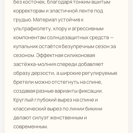
без косточек, благодаря тонким вшитым
корректорам и эластичной ленте под
грудью. Материал устойчив к
ультрафиолету, хлору и агрессивным
компонентам солнцезащитных средств —
купальник остаётся безупречным сезон за
сезоном. Эффектная силиконовая
застёжка-молния спереди добавляет
образу дерзости, а широкие регулируемые
бретели можно отстегнуть на спине,
создавая разные варианты фиксации.
Круглый глубокий вырез на спине и
классический вырез по линии бикини
делают силуэт женственным и
современным.