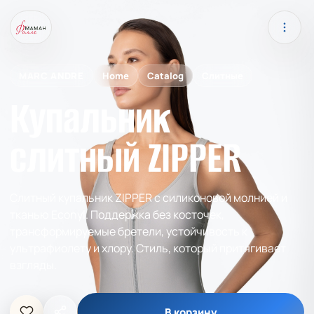
MARC ANDRE
Home
Catalog
Слитные
Купальник
слитный ZIPPER
Слитный купальник ZIPPER с силиконовой молнией и
тканью Econyl. Поддержка без косточек,
трансформируемые бретели, устойчивость к
ультрафиолету и хлору. Стиль, который притягивает
взгляды.
В корзину