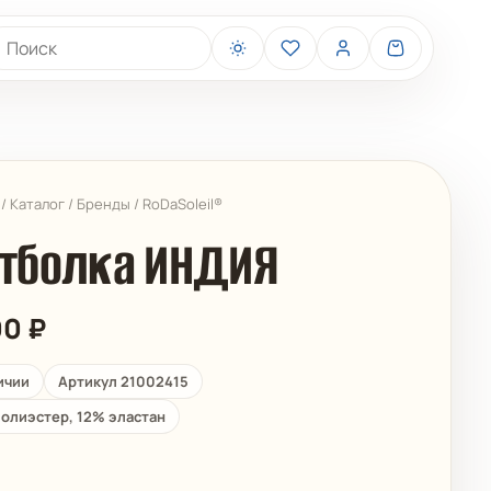
иск товаров
/
Каталог
/
Бренды
/
RoDaSoleil®
тболка ИНДИЯ
00
₽
BELIZA
ARUELLE
ичии
Артикул 21002415
олиэстер, 12% эластан