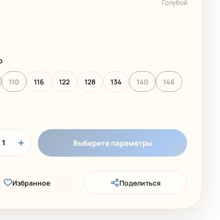
Голубой
 КОЛЛЕКЦИЯ
ДЕТСКИЕ КУПАЛЬНИКИ
р
110
116
122
128
134
140
146
1
Выберите параметры
Избранное
Поделиться