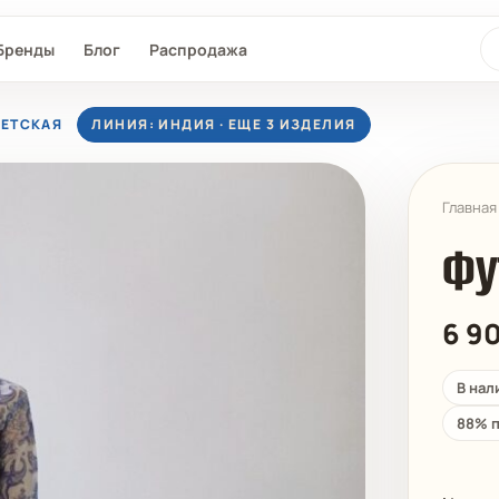
По
Бренды
Блог
Распродажа
ДЕТСКАЯ
ЛИНИЯ: ИНДИЯ · ЕЩЕ 3 ИЗДЕЛИЯ
Главная
Фу
6 9
L®
SEAFOLLY
MAAJI
D-NU-D
В нал
88% п