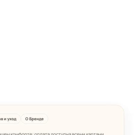
в и уход
О Бренде
ашем комфорте: оплата доступна всеми картами