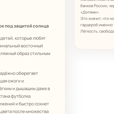
банков России, че
«Долями».
Это значит, что н
гардероб именно т
ок под защитой солнца
Лёгкость, свобода
 детей, которые любят
игинальный восточный
пляжный образ стильным
надёжно оберегает
щая ожоги и
лёгким и дышащим даже в
стана футболка
вижений и быстро сохнет
 цвета после множества