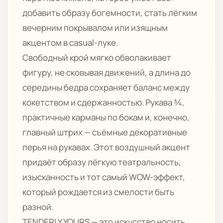
добавить образу богемности, стать лёгким
вечерним покрывалом или изящным
акцентом в casual-луке.
Свободный крой мягко обволакивает
фигуру, не сковывая движений, а длина до
середины бедра сохраняет баланс между
кокетством и сдержанностью. Рукава ¾,
практичные карманы по бокам и, конечно,
главный штрих — съёмные декоративные
перья на рукавах. Этот воздушный акцент
придаёт образу лёгкую театральность,
изысканность и тот самый WOW-эффект,
который рождается из смелости быть
разной.
TENDERLY YOURS — это искусство носить