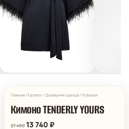
Главная
/
Каталог
/
Домашняя одежда
/
Рубашки
Кимоно TENDERLY YOURS
13 740
₽
27 490