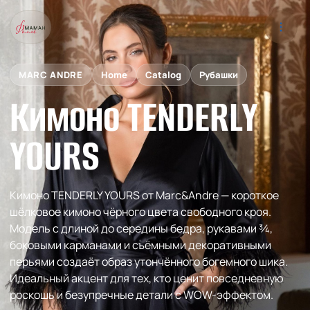
MARC ANDRE
Home
Catalog
Рубашки
Кимоно TENDERLY
YOURS
Кимоно TENDERLY YOURS от Marc&Andre — короткое
шёлковое кимоно чёрного цвета свободного кроя.
Модель с длиной до середины бедра, рукавами ¾,
боковыми карманами и съёмными декоративными
перьями создаёт образ утончённого богемного шика.
Идеальный акцент для тех, кто ценит повседневную
роскошь и безупречные детали с WOW-эффектом.