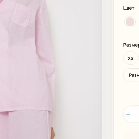
И
ПЛЯЖНАЯ ОДЕЖДА
МУЖСКАЯ
Цвет
Разме
XS
Раз