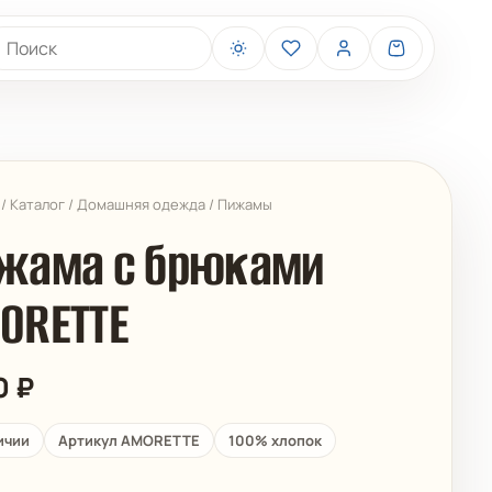
иск товаров
/
Каталог
/
Домашняя одежда
/
Пижамы
жама с брюками
ORETTE
BELIZA
ARUELLE
10
₽
ичии
Артикул AMORETTE
100% хлопок