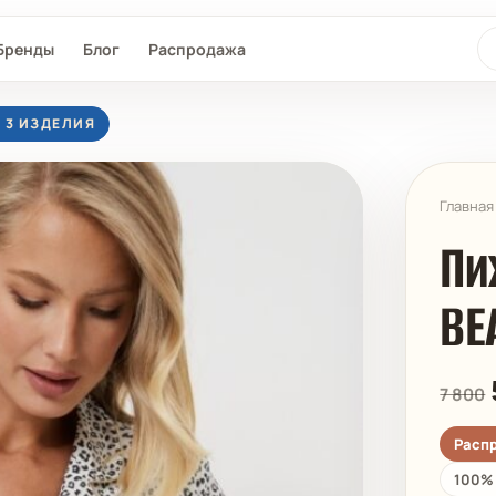
По
Бренды
Блог
Распродажа
Е 3 ИЗДЕЛИЯ
Главная
Пи
BE
L®
SEAFOLLY
MAAJI
D-NU-D
7 800
Расп
100% 