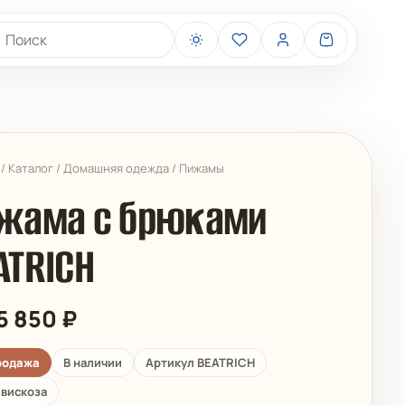
иск товаров
/
Каталог
/
Домашняя одежда
/
Пижамы
жама с брюками
ATRICH
BELIZA
ARUELLE
5 850
₽
родажа
В наличии
Артикул BEATRICH
вискоза