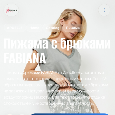
ARUELLE
Home
Catalog
Пижамы
Пижама с брюками
FABIANA
Пижама с брюками FABIANA от Aruelle — элегантный
комплект в оттенке хаки с цветочным узором. Топ с V-
образным вырезом и кружевом сочетается с брюками
на завязках. Натуральные ткани дарят комфорт и
воздухопроницаемость. Для тех, кто ценит в отдыхе
спокойствие и умиротворённую элегантность.