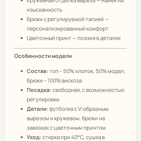
Кружевная отделка выреза — намёк на
изысканность
Брюки с регулируемой талией —
персонализированный комфорт
Цветочный принт — поэзия в деталях
Особенности модели
Состав:
топ – 50% хлопок, 50% модал;
брюки – 100% вискоза
Посадка:
свободная, с возможностью
регулировки
Детали:
футболка с V-образным
вырезом и кружевом, брюки на
завязках с цветочным принтом
Уход:
стирка при 40°C, сушка в