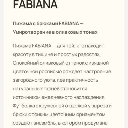
FABIANA
Пижама с брюками FABIANA —
Умиротворение в оливковых тонах
Пижама FABIANA — для той, кто находит
красоту в тишине и простых радостях.
Спокойный оливковый оттенок с изящной
цветочной росписью рождает настроение
загородного уюта, где практичность
натуральных тканей становится
источником ежедневного наслаждения.
Футболка с кружевной отделкой у выреза и
брюки с тонким цветочным орнаментом
создают ансамбль, в котором продумана