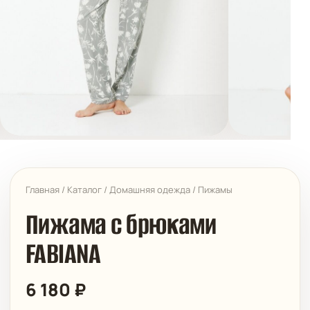
Главная
/
Каталог
/
Домашняя одежда
/
Пижамы
Пижама с брюками
FABIANA
6 180
₽