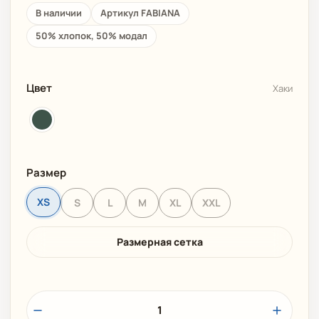
В наличии
Артикул FABIANA
50% хлопок, 50% модал
Цвет
Хаки
Размер
XS
S
L
M
XL
XXL
Размерная сетка
1