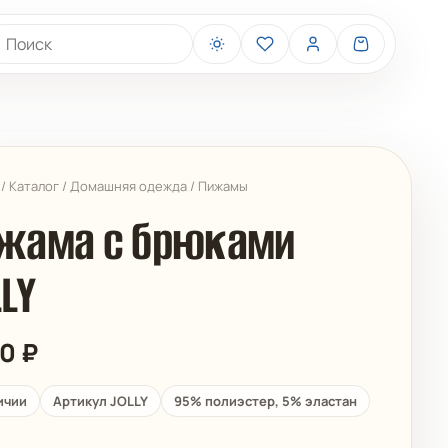
иск товаров
/
Каталог
/
Домашняя одежда
/
Пижамы
жама с брюками
LLY
BELIZA
ARUELLE
70
₽
ичии
Артикул JOLLY
95% полиэстер, 5% эластан