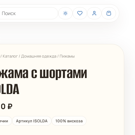
иск товаров
/
Каталог
/
Домашняя одежда
/
Пижамы
жама с шортами
OLDA
BELIZA
ARUELLE
90
₽
ичии
Артикул ISOLDA
100% вискоза