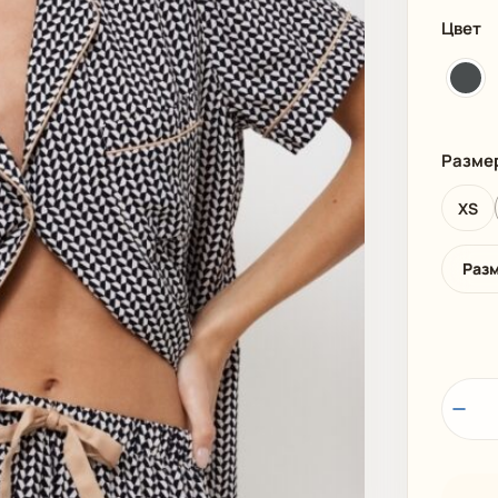
И
ПЛЯЖНАЯ ОДЕЖДА
МУЖСКАЯ
Цвет
Разме
XS
Раз