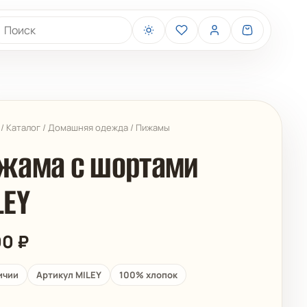
иск товаров
/
Каталог
/
Домашняя одежда
/
Пижамы
жама с шортами
LEY
BELIZA
ARUELLE
00
₽
ичии
Артикул MILEY
100% хлопок