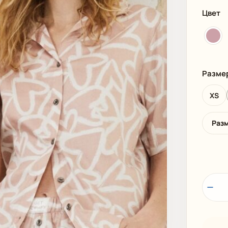
И
ПЛЯЖНАЯ ОДЕЖДА
МУЖСКАЯ
Цвет
Разме
XS
Раз