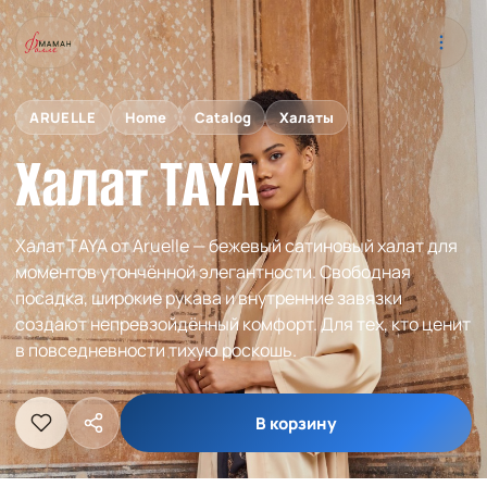
ARUELLE
Home
Catalog
Халаты
Халат TAYA
Халат TAYA от Aruelle — бежевый сатиновый халат для
моментов утончённой элегантности. Свободная
посадка, широкие рукава и внутренние завязки
создают непревзойдённый комфорт. Для тех, кто ценит
в повседневности тихую роскошь.
В корзину