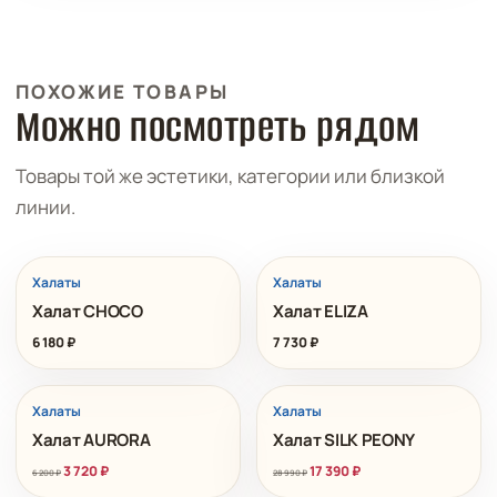
ПОХОЖИЕ ТОВАРЫ
Можно посмотреть рядом
Товары той же эстетики, категории или близкой
линии.
Халаты
Халаты
Халат CHOCO
Халат ELIZA
6 180
₽
7 730
₽
РАСПРОДАЖА
Халаты
Халаты
Халат AURORA
Халат SILK PEONY
Первоначальная
Текущая
Первоначальная
Текущая
3 720
₽
17 390
₽
6 200
₽
28 990
₽
цена
цена:
цена
цена: