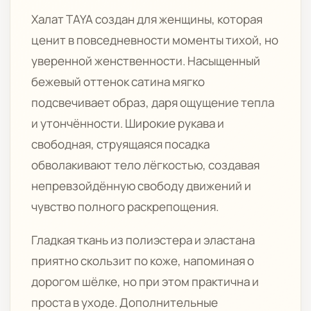
Халат TAYA создан для женщины, которая
ценит в повседневности моменты тихой, но
уверенной женственности. Насыщенный
бежевый оттенок сатина мягко
подсвечивает образ, даря ощущение тепла
и утончённости. Широкие рукава и
свободная, струящаяся посадка
обволакивают тело лёгкостью, создавая
непревзойдённую свободу движений и
чувство полного раскрепощения.
Гладкая ткань из полиэстера и эластана
приятно скользит по коже, напоминая о
дорогом шёлке, но при этом практична и
проста в уходе. Дополнительные