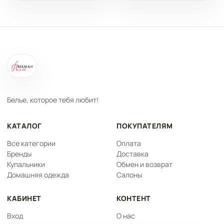
составляла
3
составляла
17
6
720 ₽.
28
390 ₽.
200 ₽.
990 ₽.
Белье, которое тебя любит!
КАТАЛОГ
ПОКУПАТЕЛЯМ
Все категории
Оплата
Бренды
Доставка
Купальники
Обмен и возврат
Домашняя одежда
Салоны
КАБИНЕТ
КОНТЕНТ
Вход
О нас