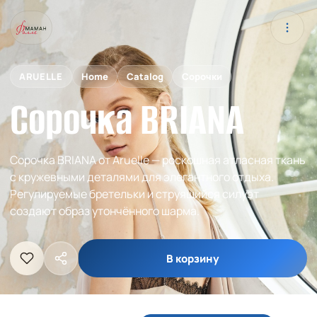
ARUELLE
Home
Catalog
Сорочки
Сорочка BRIANA
Сорочка BRIANA от Aruelle — роскошная атласная ткань
с кружевными деталями для элегантного отдыха.
Регулируемые бретельки и струящийся силуэт
создают образ утончённого шарма.
В корзину