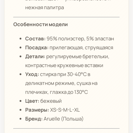
нежная палитра
Особенности модели
Состав:
95% полиэстер, 5% эластан
Посадка:
прилегающая, струящаяся
Детали:
регулируемые бретельки,
контрастные кружевные вставки
Уход:
стирка при 30-40°C в
деликатном режиме, сушка на
плечиках, глажка до 130°C
Цвет:
бежевый
Размеры:
XS-S-M-L-XL
Бренд:
Aruelle (Польша)