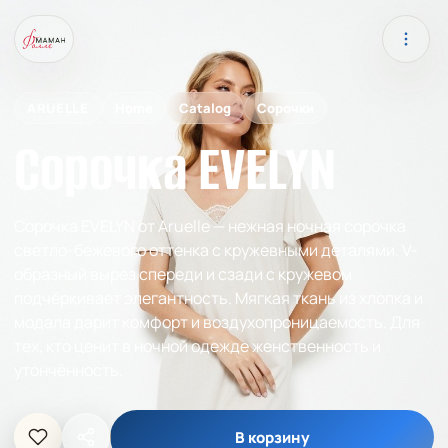
ARUELLE
Home
Catalog
Сорочки
Сорочка EVELYN
Сорочка EVELYN от Aruelle — нежная ночная сорочка
светло-бежевого оттенка с кружевными деталями. V-
образный вырез спереди и сзади с кружевом
подчёркивает элегантность. Мягкая ткань из хлопка и
модала дарит комфорт и воздухопроницаемость. Для
тех, кто ценит в ночной одежде женственность и
утончённость.
В корзину