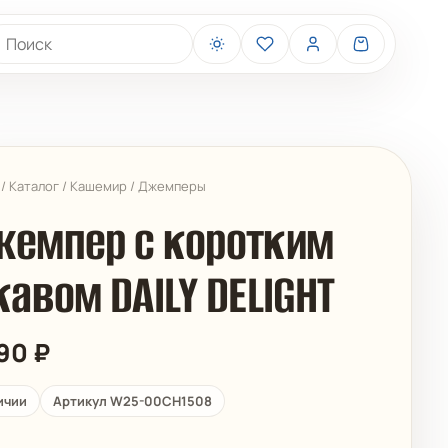
иск товаров
/
Каталог
/
Кашемир
/
Джемперы
емпер с коротким
кавом DAILY DELIGHT
BELIZA
ARUELLE
990
₽
ичии
Артикул W25-00CH1508