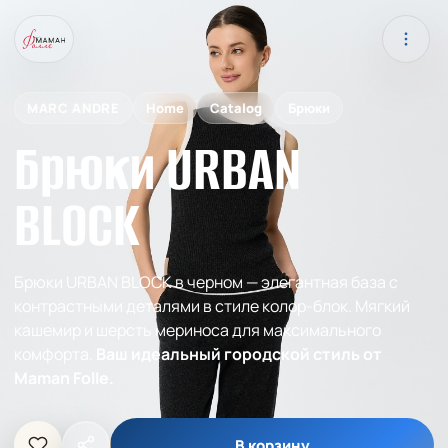
MARC ANDRE
Home
Catalog
Брюки
Брюки URBAN
BLOCK
Брюки URBAN BLOCK в черном — элегантная база с
контрастными деталями в стиле колор-блок. Мягкий
кашемир и шерсть мериноса для максимального
комфорта.
Ваш идеальный городской стиль от
Maman Folle.
В корзину