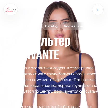
VARIANCE
Home
Catalog
Бюстгальтер
Бюстгальтер
CAPTIVANTE
Благородная и элегантная модель в стиле plunge –
повод познакомиться с таким бельем и раз и навсегда
проникнуться к нему чистой любовью. Плотная чашка и
каркас – залог идеальной поддержки груди. Бюст как
бы группируется по центру, формируется сексуальная
ложбинка.
За счет вертикальных деталей в боковых частях