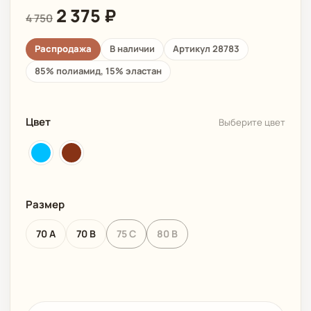
2 375
₽
4 750
Распродажа
В наличии
Артикул 28783
85% полиамид, 15% эластан
Цвет
Выберите цвет
Размер
70 A
70 B
75 C
80 B