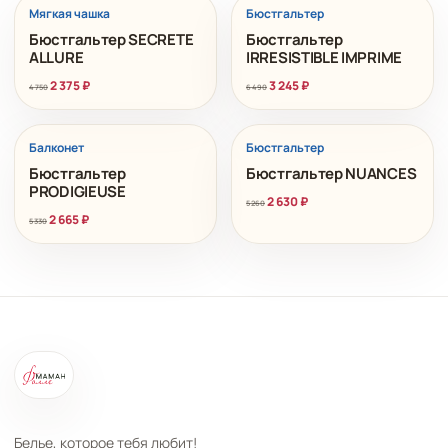
РАСПРОДАЖА
РАСПРОДАЖА
Мягкая чашка
Бюстгальтер
Бюстгальтер SECRETE
Бюстгальтер
ALLURE
IRRESISTIBLE IMPRIME
2 375
₽
3 245
₽
4 750
6 490
РАСПРОДАЖА
РАСПРОДАЖА
Балконет
Бюстгальтер
Бюстгальтер
Бюстгальтер NUANCES
PRODIGIEUSE
2 630
₽
5 260
2 665
₽
5 330
Белье, которое тебя любит!