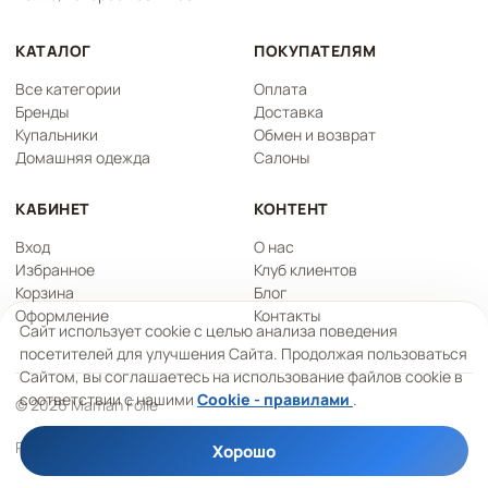
КАТАЛОГ
ПОКУПАТЕЛЯМ
Все категории
Оплата
Бренды
Доставка
Купальники
Обмен и возврат
Домашняя одежда
Салоны
КАБИНЕТ
КОНТЕНТ
Вход
О нас
Избранное
Клуб клиентов
Корзина
Блог
Оформление
Контакты
Сайт использует cookie с целью анализа поведения
посетителей для улучшения Сайта. Продолжая пользоваться
Сайтом, вы соглашаетесь на использование файлов cookie в
соответствии с нашими
Cookie - правилами
.
© 2026 Maman Folle
Работаем на платформе
Qelk
Хорошо