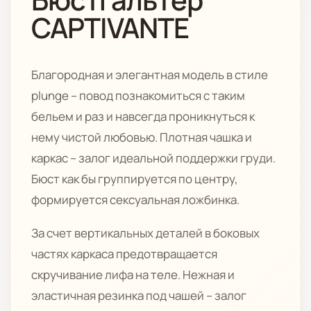
CAPTIVANTE
Благородная и элегантная модель в стиле
plunge – повод познакомиться с таким
бельем и раз и навсегда проникнуться к
нему чистой любовью. Плотная чашка и
каркас – залог идеальной поддержки груди.
Бюст как бы группируется по центру,
формируется сексуальная ложбинка.
За счет вертикальных деталей в боковых
частях каркаса предотвращается
скручивание лифа на теле. Нежная и
эластичная резинка под чашей – залог