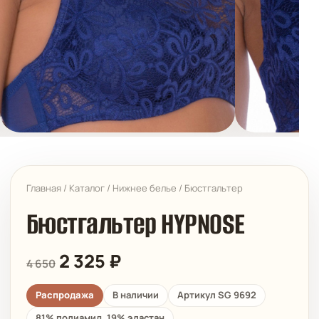
Главная
/
Каталог
/
Нижнее белье
/
Бюстгальтер
Бюстгальтер HYPNOSE
2 325
₽
4 650
Распродажа
В наличии
Артикул SG 9692
81% полиамид, 19% эластан