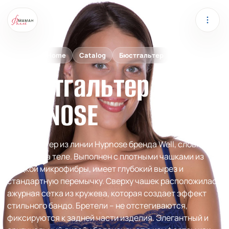
WELL
Home
Catalog
Бюстгальтер
Бюстгальтер
HYPNOSE
Бюстгальтер из линии Hypnose бренда Well, словно
оживает на теле. Выполнен с плотными чашками из
гладкой микрофибры, имеет глубокий вырез и
стандартную перемычку. Сверху чашек расположилась
ажурная сетка из кружева, которая создает эффект
стильного бандо. Бретели – не отстегиваются,
фиксируются к задней части изделия. Элегантный и