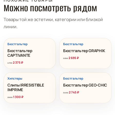
Можно посмотреть рядом
Товары той же эстетики, категории или близкой
линии.
РАСПРОДАЖА
РАСПРОДАЖА
Бюстгальтер
Бюстгальтер
Бюстгальтер
Бюстгальтер GRAPHIK
CAPTIVANTE
2 695
₽
5 390
2 375
₽
4 750
РАСПРОДАЖА
РАСПРОДАЖА
Хипстеры
Бюстгальтер
Слипы IRRESISTIBLE
Бюстгальтер GEO-CHIC
IMPRIME
2 745
₽
5 490
1 300
₽
2 600