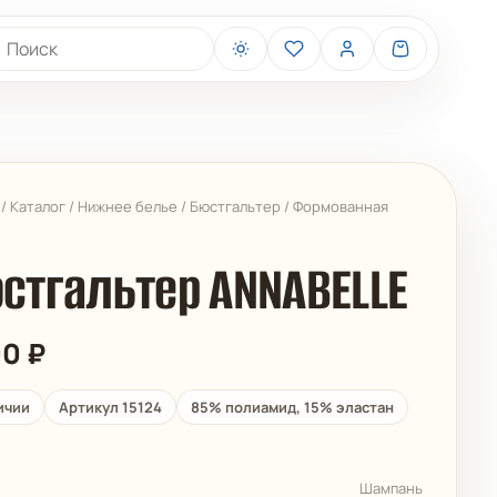
иск товаров
/
Каталог
/
Нижнее белье
/
Бюстгальтер
/
Формованная
стгальтер ANNABELLE
00
₽
BELIZA
ARUELLE
ичии
Артикул 15124
85% полиамид, 15% эластан
Шампань