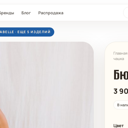
По
Бренды
Блог
Распродажа
ABELLE · ЕЩЕ 5 ИЗДЕЛИЙ
Главная
чашка
Бю
3 9
L®
SEAFOLLY
MAAJI
D-NU-D
В нал
Цвет