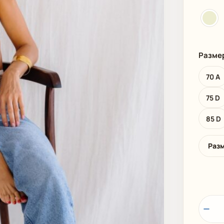
И
ПЛЯЖНАЯ ОДЕЖДА
МУЖСКАЯ
Разме
70 A
75 D
85 D
Раз