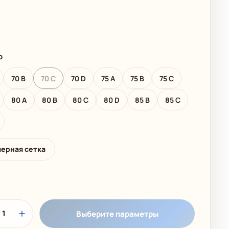
 КОЛЛЕКЦИЯ
ДЕТСКИЕ КУПАЛЬНИКИ
р
70 B
70 C
70 D
75 A
75 B
75 C
80 A
80 B
80 C
80 D
85 B
85 C
мерная сетка
1
Выберите параметры