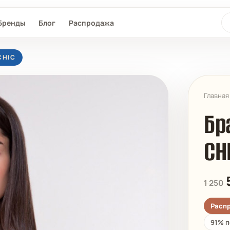
По
Бренды
Блог
Распродажа
CHIC
Главная
Бр
CH
L®
SEAFOLLY
MAAJI
D-NU-D
1 250
Расп
91% п