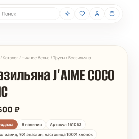
иск товаров
/
Каталог
/
Нижнее белье
/
Трусы
/
Бразильяна
азильяна J'AIME COCO
IC
BELIZA
ARUELLE
500
₽
родажа
В наличии
Артикул 161053
олиамид, 9% эластан, ластовица 100% хлопок