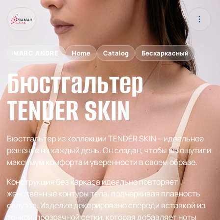
MARC ANDRE
Home
Catalog
Бескаркасный
Бюстгальтер
TENDER SKIN
Бюстгальтер из коллекции TENDER SKIN – идеальное
решение на каждый день. Он создан, чтобы вы ощутили
максимум комфорта и уверенности в своем образе.
Конструкция без каркаса идеально повторяет
женственные контуры тела, подчеркивая плавность
силуэта. Изделие декорировано спереди вставкой из
тонкой, прозрачной сетки, которая добавляет ноты