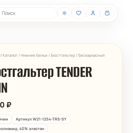
иск товаров
/
Каталог
/
Нижнее белье
/
Бюстгальтер
/
Бескаркасный
стгальтер TENDER
IN
BELIZA
ARUELLE
90
₽
ичии
Артикул W21-1254-TRS-SY
олиамид, 40% эластан