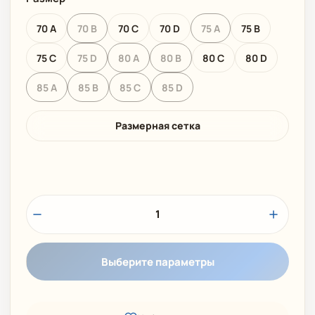
70 A
70 B
70 C
70 D
75 A
75 B
75 C
75 D
80 A
80 B
80 C
80 D
85 A
85 B
85 C
85 D
Размерная сетка
1
Выберите параметры