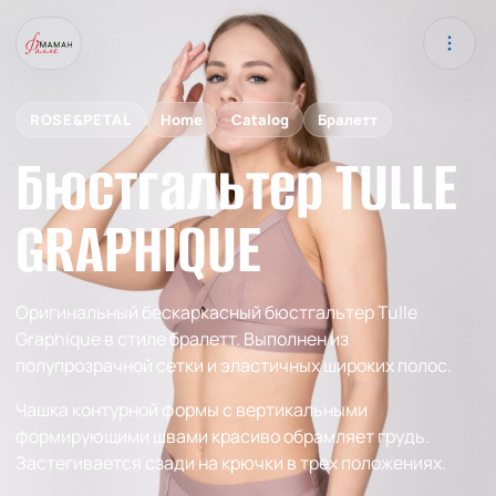
ROSE&PETAL
Home
Catalog
Бралетт
Бюстгальтер TULLE
GRAPHIQUE
Оригинальный бескаркасный бюстгальтер Tulle
Graphique в стиле бралетт. Выполнен из
полупрозрачной сетки и эластичных широких полос.
Чашка контурной формы с вертикальными
формирующими швами красиво обрамляет грудь.
Застегивается сзади на крючки в трех положениях.