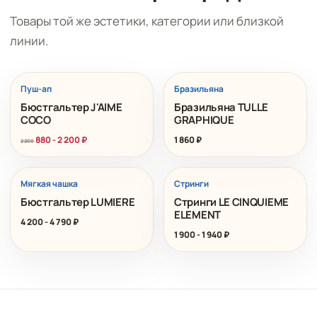
Товары той же эстетики, категории или близкой
линии.
РАСПРОДАЖА
Пуш-ап
Бразильяна
Бюстгальтер J'AIME
Бразильяна TULLE
COCO
GRAPHIQUE
880
-
2 200
₽
1 860
₽
2 200
Мягкая чашка
Стринги
Бюстгальтер LUMIERE
Стринги LE CINQUIEME
ELEMENT
4 200
-
4 790
₽
1 900
-
1 940
₽