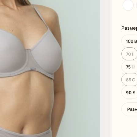
И
ПЛЯЖНАЯ ОДЕЖДА
МУЖСКАЯ
Разме
100 
70 I
75 H
85 C
90 E
Раз