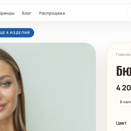
По
Бренды
Блог
Распродажа
ЕЩЕ 6 ИЗДЕЛИЙ
Главная
Бю
4 2
L®
SEAFOLLY
MAAJI
D-NU-D
В нал
Цвет