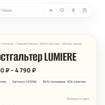
иск товаров
/
Каталог
/
Нижнее белье
/
Бюстгальтер
/
Мягкая чашка
стгальтер LUMIERE
Диапазон
00
₽
–
4 790
₽
цен:
4
BELIZA
ARUELLE
ичии
Артикул 123084
84% полиамид, 16% эластан
200 ₽
–
4
Выберите цвет