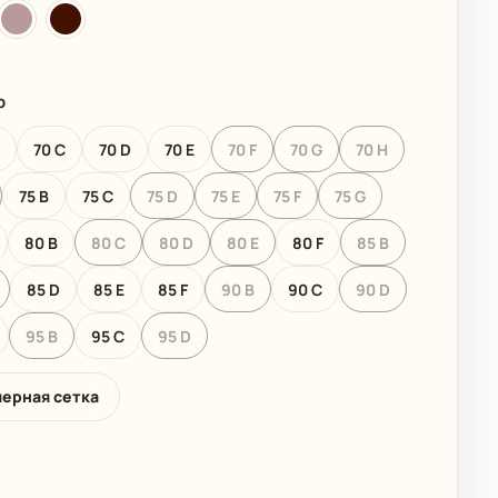
790 ₽
 КОЛЛЕКЦИЯ
ДЕТСКИЕ КУПАЛЬНИКИ
р
B
70 C
70 D
70 E
70 F
70 G
70 H
75 B
75 C
75 D
75 E
75 F
75 G
80 B
80 C
80 D
80 E
80 F
85 B
85 D
85 E
85 F
90 B
90 C
90 D
95 B
95 C
95 D
мерная сетка