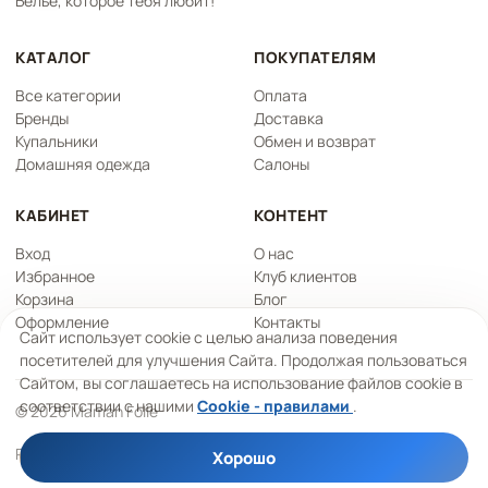
Белье, которое тебя любит!
КАТАЛОГ
ПОКУПАТЕЛЯМ
Все категории
Оплата
Бренды
Доставка
Купальники
Обмен и возврат
Домашняя одежда
Салоны
КАБИНЕТ
КОНТЕНТ
Вход
О нас
Избранное
Клуб клиентов
Корзина
Блог
Оформление
Контакты
Сайт использует cookie с целью анализа поведения
посетителей для улучшения Сайта. Продолжая пользоваться
Сайтом, вы соглашаетесь на использование файлов cookie в
соответствии с нашими
Cookie - правилами
.
© 2026 Maman Folle
Работаем на платформе
Qelk
Хорошо