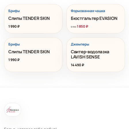
РАСПРОДАЖА
Брифы
Формованная чашка
Слипы TENDER SKIN
Бюстгальтер EVASION
1 990
₽
1 850
₽
6 190
Брифы
Джемперы
Слипы TENDER SKIN
Свитер-водолазка
LAVISH SENSE
1 990
₽
14 490
₽