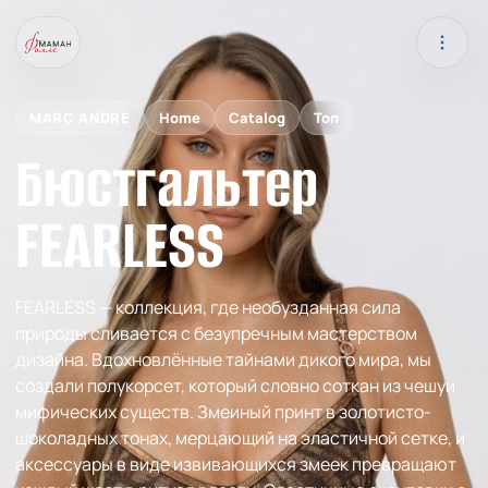
MARC ANDRE
Home
Catalog
Топ
Бюстгальтер
FEARLESS
FEARLESS — коллекция, где необузданная сила
природы сливается с безупречным мастерством
дизайна. Вдохновлённые тайнами дикого мира, мы
создали полукорсет, который словно соткан из чешуи
мифических существ. Змеиный принт в золотисто-
шоколадных тонах, мерцающий на эластичной сетке, и
аксессуары в виде извивающихся змеек превращают