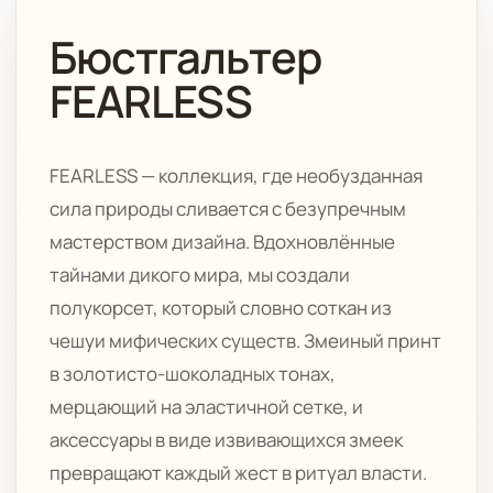
Бюстгальтер
FEARLESS
FEARLESS — коллекция, где необузданная
сила природы сливается с безупречным
мастерством дизайна. Вдохновлённые
тайнами дикого мира, мы создали
полукорсет, который словно соткан из
чешуи мифических существ. Змеиный принт
в золотисто-шоколадных тонах,
мерцающий на эластичной сетке, и
аксессуары в виде извивающихся змеек
превращают каждый жест в ритуал власти.