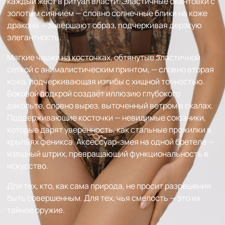
каждый жест в ритуал власти. Эластичные окантовки с
золотым сиянием — словно солнечные блики на коже
дракона — завершают образ, подчеркивая дерзкую
элегантность.
Мягкие чашки на косточках, обтянутые эластичной
сеткой с анималистическим принтом, — словно вторая
кожа, подчеркивающая изгибы с хищной точностью.
Боковой подкрой создаёт иллюзию глубокого
декольте, словно вырез, выточенный ветром в скалах.
Поддерживающие косточки — невидимые союзники,
которые дарят уверенность, как стальные прожилки в
крыльях феникса. Аксессуар-змея на одной бретеле —
изящный штрих, превращающий функциональность в
искусство.
Для тех, кто, как сама природа, не просит разрешения
быть совершенным. Для тех, чья смелость — это их
тайное оружие.