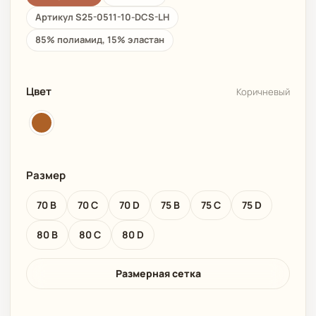
Артикул S25-0511-10-DCS-LH
85% полиамид, 15% эластан
Цвет
Коричневый
Размер
70 B
70 C
70 D
75 B
75 C
75 D
80 B
80 C
80 D
Размерная сетка