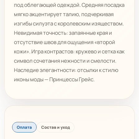
под облегающей одеждой. Средняя посадка
мягко акцентирует талию, подчеркивая
изгибы силуэта с королевским изяществом.
Невидимая точность: запаянные края и
отсутствие швов для ощущения «второй
кожи». Игра контрастов: кружево и сетка как
символ сочетания нежности и смелости.
Наследие элегантности: отсылки к стилю
иконы моды — Принцессы Грейс.
Оплата
Состав и уход