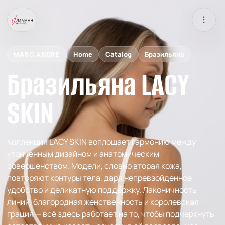
MARC ANDRE
Home
Catalog
Бразильяна
Бразильяна LACY
SKIN
Коллекция LACY SKIN воплощает гармонию между
утонченным дизайном и анатомическим
совершенством. Модели, словно вторая кожа,
повторяют контуры тела, даря непревзойденное
удобство и деликатную поддержку. Лаконичность
линий, благородная женственность и королевская
грация — всё здесь работает на то, чтобы подчеркнуть