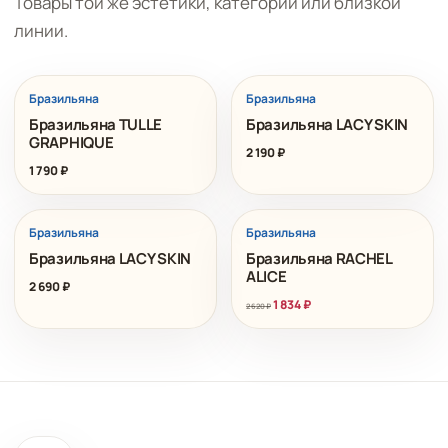
Товары той же эстетики, категории или близкой
линии.
Бразильяна
Бразильяна
Бразильяна TULLE
Бразильяна LACY SKIN
GRAPHIQUE
2 190
₽
1 790
₽
РАСПРОДАЖА
Бразильяна
Бразильяна
Бразильяна LACY SKIN
Бразильяна RACHEL
ALICE
2 690
₽
Первоначальная
Текущая
1 834
₽
2 620
₽
цена
цена:
составляла
1
2
834 ₽.
620 ₽.