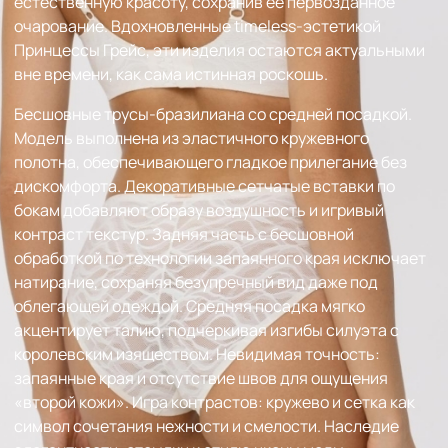
естественную красоту, сохранив её первозданное
очарование. Вдохновленные timeless-эстетикой
Принцессы Грейс, эти изделия остаются актуальными
вне времени, как сама истинная роскошь.
Бесшовные трусы-бразилиана со средней посадкой.
Модель выполнена из эластичного кружевного
полотна, обеспечивающего гладкое прилегание без
дискомфорта. Декоративные сетчатые вставки по
бокам добавляют образу воздушность и игривый
контраст текстур. Задняя часть с бесшовной
обработкой по технологии запаянного края исключает
натирание, сохраняя безупречный вид даже под
облегающей одеждой. Средняя посадка мягко
акцентирует талию, подчеркивая изгибы силуэта с
королевским изяществом. Невидимая точность:
запаянные края и отсутствие швов для ощущения
«второй кожи». Игра контрастов: кружево и сетка как
символ сочетания нежности и смелости. Наследие