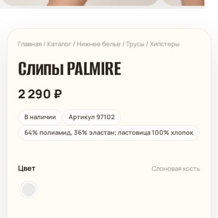
Главная
/
Каталог
/
Нижнее белье
/
Трусы
/
Хипстеры
Слипы PALMIRE
2 290
₽
В наличии
Артикул 97102
64% полиамид, 36% эластан; ластовица 100% хлопок
Цвет
Слоновая кость