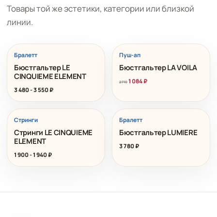
Товары той же эстетики, категории или близкой
линии.
РАСПРОДАЖА
Бралетт
Пуш-ап
Бюстгальтер LE
Бюстгальтер LA VOILA
CINQUIEME ELEMENT
1 084
₽
2 710
3 480
-
3 550
₽
Стринги
Бралетт
Стринги LE CINQUIEME
Бюстгальтер LUMIERE
ELEMENT
3 780
₽
1 900
-
1 940
₽