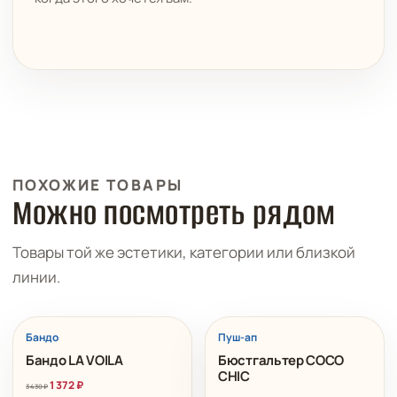
ПОХОЖИЕ ТОВАРЫ
Можно посмотреть рядом
Товары той же эстетики, категории или близкой
линии.
РАСПРОДАЖА
РАСПРОДАЖА
Бандо
Пуш-ап
Бандо LA VOILA
Бюстгальтер COCO
CHIC
Первоначальная
Текущая
1 372
₽
3 430
₽