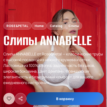
ROSE&PETAL
Home
Catalog
Слипы
Слипы ANNABELLE
Слипы ANNABELLE от Rose&Petal — классические трусы
с высокой посадкой из нежного кружева и сетки.
Ластовица из 100% хлопка, задняя часть без швов,
широкая боковина. Цвет шампань. Французская
элегантность и безупречный комфорт для вашего
ежедневного настроения.
В корзину