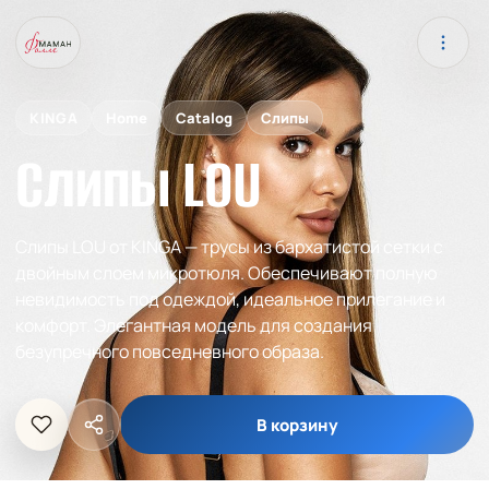
KINGA
Home
Catalog
Слипы
Слипы LOU
Слипы LOU от KINGA — трусы из бархатистой сетки с
двойным слоем микротюля. Обеспечивают полную
невидимость под одеждой, идеальное прилегание и
комфорт. Элегантная модель для создания
безупречного повседневного образа.
В корзину