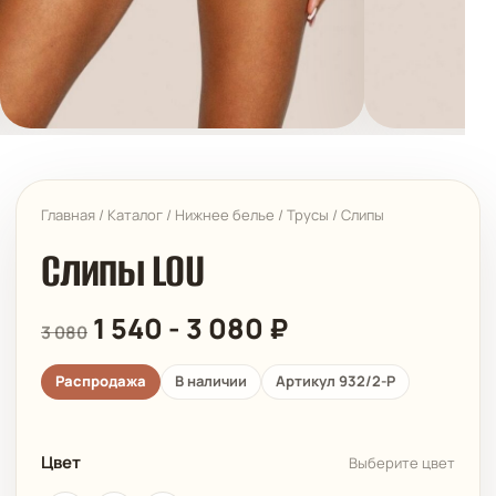
Главная
/
Каталог
/
Нижнее белье
/
Трусы
/
Слипы
Слипы LOU
1 540
-
3 080
₽
3 080
Распродажа
В наличии
Артикул 932/2-P
Цвет
Выберите цвет