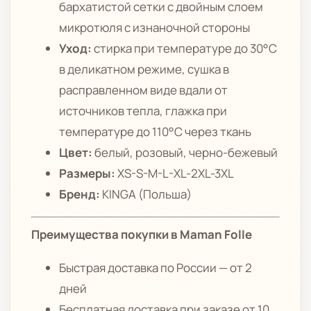
бархатистой сетки с двойным слоем
микротюля с изнаночной стороны
Уход:
стирка при температуре до 30°C
в деликатном режиме, сушка в
расправленном виде вдали от
источников тепла, глажка при
температуре до 110°C через ткань
Цвет:
белый, розовый, черно-бежевый
Размеры:
XS-S-M-L-XL-2XL-3XL
Бренд:
KINGA (Польша)
Преимущества покупки в Maman Folle
Быстрая доставка по России — от 2
дней
Бесплатная доставка при заказе от 10