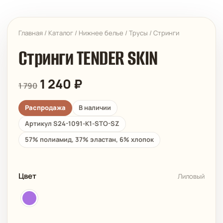
Главная
/
Каталог
/
Нижнее белье
/
Трусы
/
Стринги
Стринги TENDER SKIN
1 240
₽
1 790
Распродажа
В наличии
Артикул S24-1091-K1-STO-SZ
57% полиамид, 37% эластан, 6% хлопок
Цвет
Лиловый