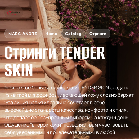
MARC ANDRE
Home
Catalog
Стринги
Стринги TENDER
SKIN
Бесшовное белье из коллекции TENDER SKIN создано
из мягкой микрофибры, ласкающей кожу словно бархат.
Эта линия белья идеально сочетает в себе
высочайшие стандарты качества, комфорта и стиля,
что делает ее безупречным выбором на каждый день.
Ощущение “второй кожи” позволяет вам чувствовать
себя уверенными и привлекательными в любой