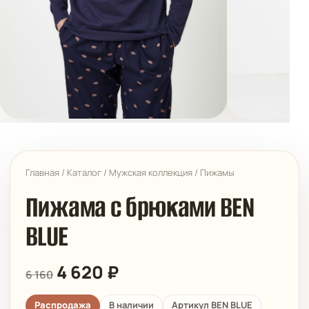
Главная
/
Каталог
/
Мужская коллекция
/
Пижамы
Пижама с брюками BEN
BLUE
4 620
₽
6 160
Распродажа
В наличии
Артикул BEN BLUE