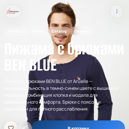
ARUELLE
Home
Catalog
Пижамы
Пижама с брюками
BEN BLUE
Пижама с брюками BEN BLUE от Aruelle —
индивидуальность в темно-синем цвете с вышивкой
медведя. Комбинация хлопка и модала для
максимального комфорта. Брюки с поясом и
карманами для полного расслабления.
В корзину