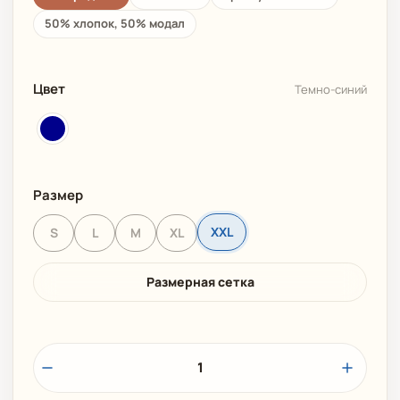
50% хлопок, 50% модал
Цвет
Темно-синий
Размер
XXL
S
L
M
XL
Размерная сетка
1