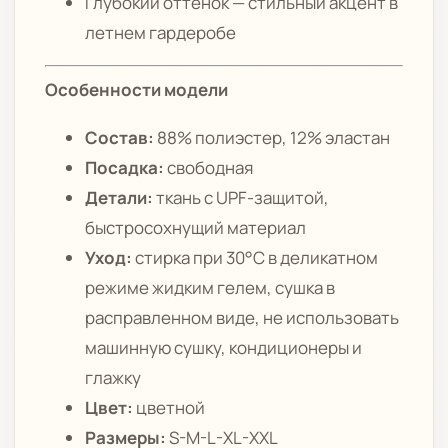
Глубокий оттенок — стильный акцент в
летнем гардеробе
Особенности модели
Состав:
88% полиэстер, 12% эластан
Посадка:
свободная
Детали:
ткань с UPF-защитой,
быстросохнущий материал
Уход:
стирка при 30°C в деликатном
режиме жидким гелем, сушка в
расправленном виде, не использовать
машинную сушку, кондиционеры и
глажку
Цвет:
цветной
Размеры:
S-M-L-XL-XXL