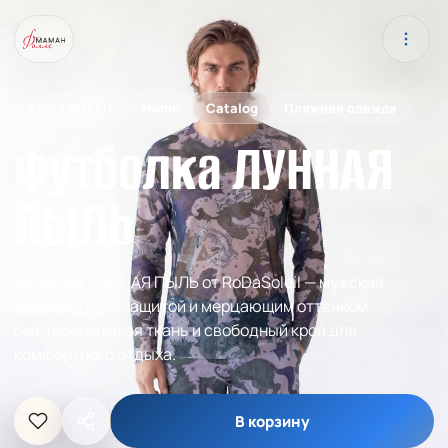
RODASOLEIL
Home
Catalog
Пляжная одежда
Футболка ЛУННАЯ
ПЫЛЬ
Футболка ЛУННАЯ ПЫЛЬ от RoDaSoleil — мужская
модель с UPF-защитой и мерцающим оттенком.
Быстросохнущая ткань и свободный крой для
комфортного отдыха.
В корзину