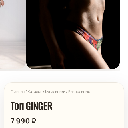
Главная
/
Каталог
/
Купальники
/
Раздельные
Топ GINGER
7 990
₽