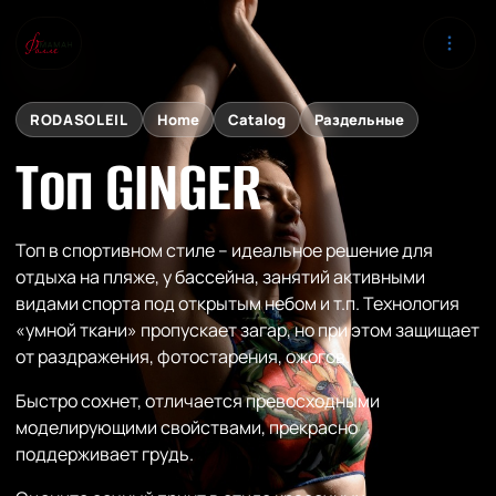
RODASOLEIL
Home
Catalog
Раздельные
Топ GINGER
Топ в спортивном стиле – идеальное решение для
отдыха на пляже, у бассейна, занятий активными
видами спорта под открытым небом и т.п. Технология
«умной ткани» пропускает загар, но при этом защищает
от раздражения, фотостарения, ожогов.
Быстро сохнет, отличается превосходными
моделирующими свойствами, прекрасно
поддерживает грудь.