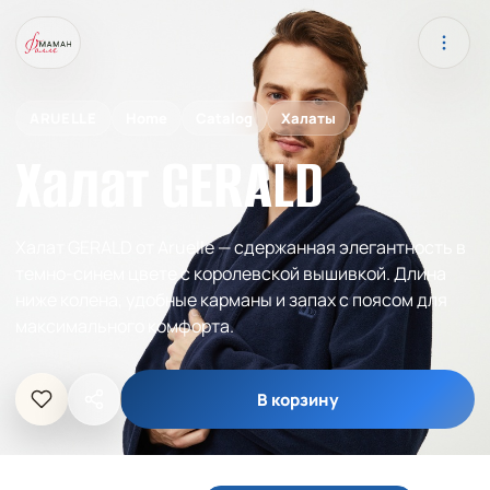
ARUELLE
Home
Catalog
Халаты
Халат GERALD
Халат GERALD от Aruelle — сдержанная элегантность в
темно-синем цвете с королевской вышивкой. Длина
ниже колена, удобные карманы и запах с поясом для
максимального комфорта.
В корзину