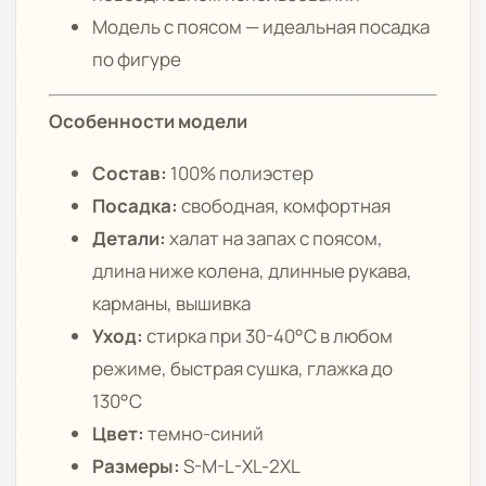
Модель с поясом — идеальная посадка
по фигуре
Особенности модели
Состав:
100% полиэстер
Посадка:
свободная, комфортная
Детали:
халат на запах с поясом,
длина ниже колена, длинные рукава,
карманы, вышивка
Уход:
стирка при 30-40°C в любом
режиме, быстрая сушка, глажка до
130°C
Цвет:
темно-синий
Размеры:
S-M-L-XL-2XL