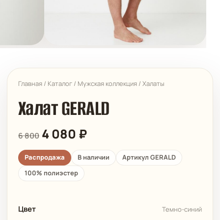
Главная
/
Каталог
/
Мужская коллекция
/
Халаты
Халат GERALD
4 080
₽
6 800
Распродажа
В наличии
Артикул GERALD
100% полиэстер
Цвет
Темно-синий