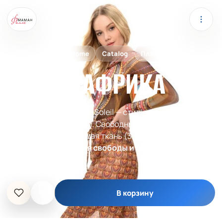
RODASOLEIL
Home
Catalog
Пляжная одежда
Брюки АФРИКА
Брюки АФРИКА от RoDaSoleil — стильная пляжная
модель с UPF-защитой. Свободный крой, регулируемая
талия и быстросохнущая ткань (3-5 минут).
Maman
Folle — ваш выбор для свободы и стиля в стиле
сафари.
В корзину