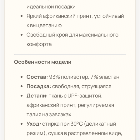
идеальной посадки
Яркий африканский принт, устойчивый
к выцветанию
Свободный крой для максимального
комфорта
Особенности модели
Состав:
93% полиэстер, 7% эластан
Посадка:
свободная, струящаяся
Детали:
ткань с UPF-защитой,
африканский принт, регулируемая
талия на завязках
Уход:
стирка при 30°C (деликатный
режим), сушка в расправленном виде,