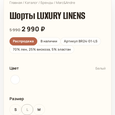
Главная
/
Каталог
/
Бренды
/
Marc&Andre
Шорты LUXURY LINENS
2 990
₽
5 990
Распродажа
В наличии
Артикул BR24-01-LS
70% лен, 25% вискоза, 5% эластан
Цвет
Белый
Размер
S
L
M