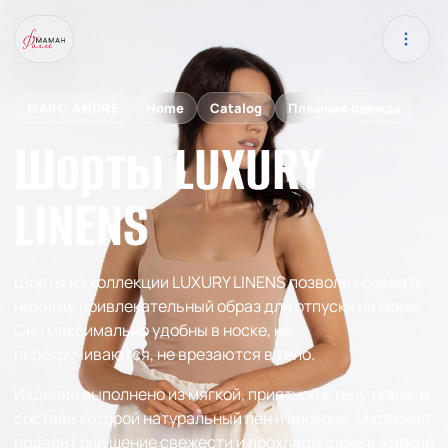
MARC ANDRE
Home
Catalog
Пляжная одежда
Шорты LUXURY
LINENS
Шорты из коллекции LUXURY LINENS позволят создать
нежный, привлекательный образ для отпуска на море.
Они максимально удобны в носке, не
перекручиваются, не врезаются в тело.
Изделие выполнено из мягкой, приятной к телу ткани, в
составе которой натуральный лен и вискоза. Материал
подарит ощущение свежести и прохлады даже в жаркий