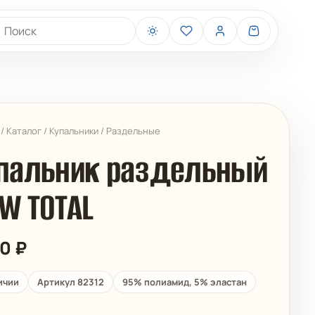
иск товаров
/
Каталог
/
Купальники
/
Раздельные
пальник раздельный
W TOTAL
BELIZA
ARUELLE
20
₽
ичии
Артикул 82312
95% полиамид, 5% эластан