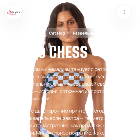
MAAJI
Home
Catalog
Раздельные
Бандо CHESS
Дуэт, в котором минимализм танцует с ретро-
бунтарством, а экология становится искусством. Это
не просто купальник, а манифест вашей свободы, где
каждая нить — история, сотканная из противоречий,
ставших гармонией.
Топ-бандо: с двусторонним принтом. Сегодня — едва
заметная акварель волн, завтра — геометричный взрыв
цвета. Меняйте настроение, как перчатки, не снимая
уверенности. Минимальное покрытие, максимальная