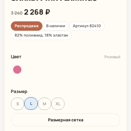
2 268
₽
3 240
Распродажа
В наличии
Артикул 82410
82% полиамид, 18% эластан
Цвет
Розовый
Размер
L
S
M
XL
Размерная сетка