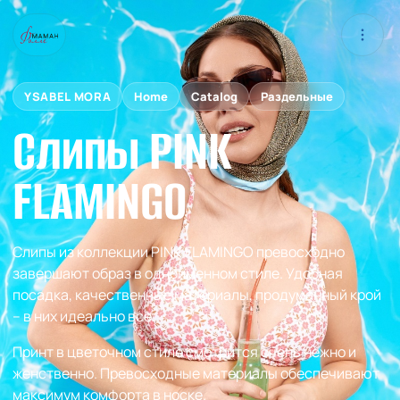
YSABEL MORA
Home
Catalog
Раздельные
Слипы PINK
FLAMINGO
Слипы из коллекции PINK FLAMINGO превосходно
завершают образ в одноименном стиле. Удобная
посадка, качественные материалы, продуманный крой
– в них идеально все.
Принт в цветочном стиле смотрится очень нежно и
женственно. Превосходные материалы обеспечивают
максимум комфорта в носке.