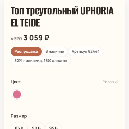
Топ треугольный UPHORIA
EL TEIDE
3 059
₽
4 370
Распродажа
В наличии
Артикул 82444
82% полиамид, 18% эластан
Цвет
Розовый
Размер
85 B
90 B
95 B