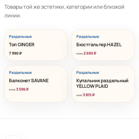
Товары той же эстетики, категории или близкой
линии.
РАСПРОДАЖА
Раздельные
Раздельные
Топ GINGER
Бюстгальтер HAZEL
7 990
₽
2 690
₽
8 990
РАСПРОДАЖА
РАСПРОДАЖА
Раздельные
Раздельные
Балконет SAVANE
Купальник раздельный
YELLOW PLAID
3 596
₽
8 990
3 815
₽
5 450