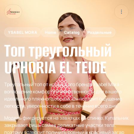
YSABEL MORA
Home
Catalog
Раздельные
Топ треугольный
UPHORIA EL TEIDE
Треугольный топ от испанского бренда Ysabel Mora –
воплощение комфорта и женственности для вашего
идеального пляжного образа. Он подарит ощущение
легкости, уверенности в себе в течение всего дня.
Модель фиксируется на завязках на спинке. Купальник
закрывает лишь самые деликатные участки тела,
поэтому позволит получить ровный и красивый загар