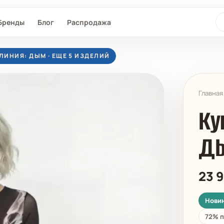
По
Бренды
Блог
Распродажа
ЛИНИЯ: ДЫМ · ЕЩЕ 5 ИЗДЕЛИЙ
Главная
Ку
Д
L®
SEAFOLLY
MAAJI
D-NU-D
23 
Нови
72% п