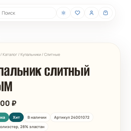
иск товаров
/
Каталог
/
Купальники
/
Слитные
пальник слитный
ЫМ
BELIZA
ARUELLE
900
₽
нка
Хит
В наличии
Артикул 24001072
олиэстер, 28% эластан