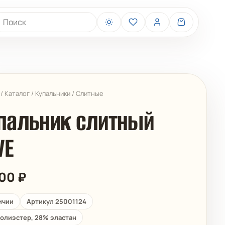
иск товаров
/
Каталог
/
Купальники
/
Слитные
пальник слитный
VE
BELIZA
ARUELLE
900
₽
ичии
Артикул 25001124
олиэстер, 28% эластан