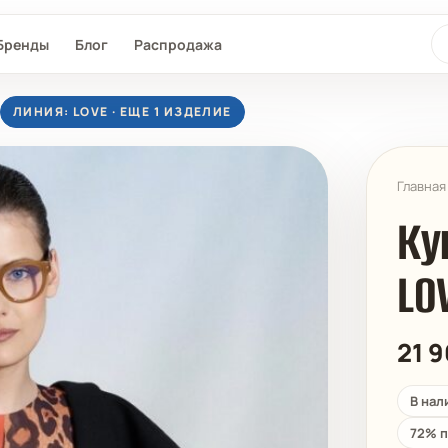
По
Бренды
Блог
Распродажа
ЛИНИЯ: LOVE · ЕЩЕ 1 ИЗДЕЛИЕ
Главная
Ку
LO
L®
SEAFOLLY
MAAJI
D-NU-D
21 
В нал
72% п