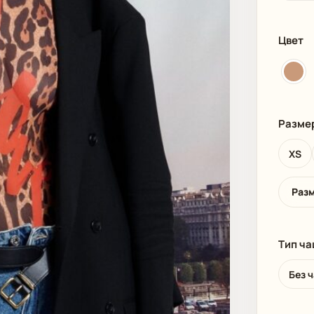
И
ПЛЯЖНАЯ ОДЕЖДА
МУЖСКАЯ
Цвет
Разме
XS
Раз
Тип ч
Без 