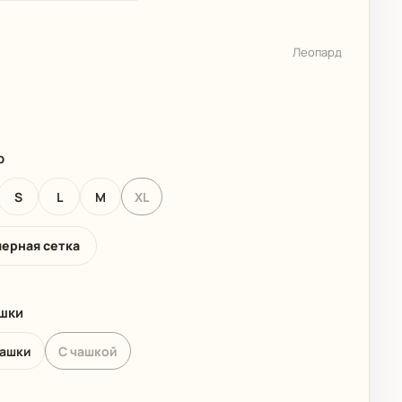
 КОЛЛЕКЦИЯ
ДЕТСКИЕ КУПАЛЬНИКИ
Леопард
р
S
L
M
XL
мерная сетка
ашки
чашки
С чашкой